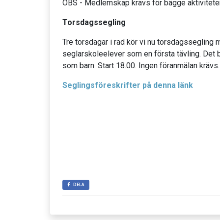
OBS - Medlemskap krävs för bägge aktiviteter
Torsdagssegling
Tre torsdagar i rad kör vi nu torsdagssegling
seglarskoleelever som en första tävling. Det b
som barn. Start 18.00. Ingen föranmälan krävs
Seglingsföreskrifter på denna länk
DELA