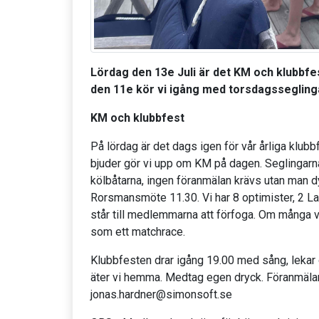
Lördag den 13e Juli är det KM och klubbf
den 11e kör vi igång med torsdagssegling
KM och klubbfest
På lördag är det dags igen för vår årliga klub
bjuder gör vi upp om KM på dagen. Seglingarn
kölbåtarna, ingen föranmälan krävs utan man d
Rorsmansmöte 11.30. Vi har 8 optimister, 2 L
står till medlemmarna att förfoga. Om många vi
som ett matchrace.
Klubbfesten drar igång 19.00 med sång, leka
äter vi hemma. Medtag egen dryck. Föranmälan 
jonas.hardner@simonsoft.se