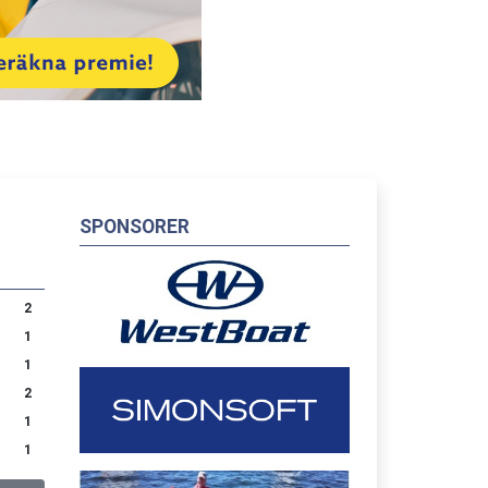
SPONSORER
2
1
1
2
1
1