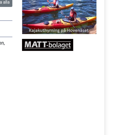
a alla
en,