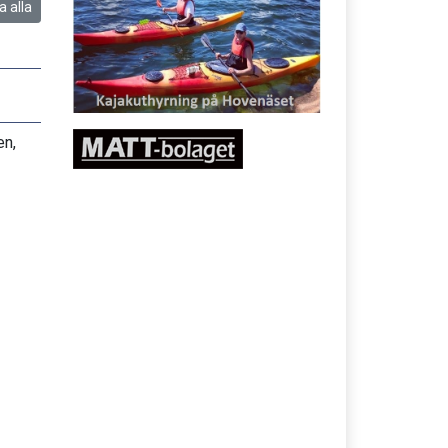
a alla
en,