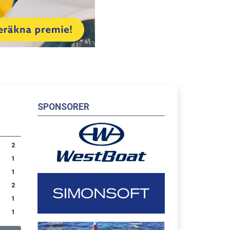
SPONSORER
2
1
1
2
1
1