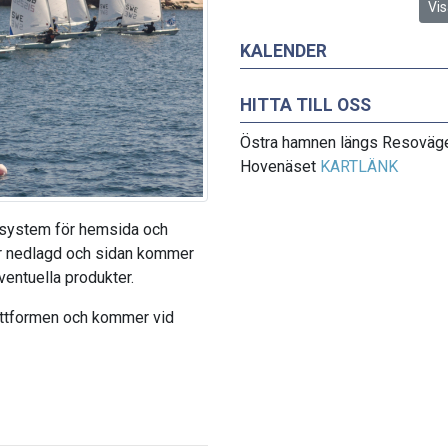
Vis
KALENDER
HITTA TILL OSS
Östra hamnen längs Resoväg
Hovenäset
KARTLÄNK
t system för hemsida och
r nedlagd och sidan kommer
entuella produkter.
lattformen och kommer vid