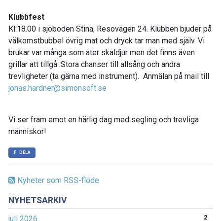
Klubbfest
Kl:18.00 i sjöboden Stina, Resovägen 24. Klubben bjuder på
välkomstbubbel övrig mat och dryck tar man med själv. Vi
brukar var många som äter skaldjur men det finns även
grillar att tillgå. Stora chanser till allsång och andra
trevligheter (ta gärna med instrument). Anmälan på mail till
jonas.hardner@simonsoft.se
Vi ser fram emot en härlig dag med segling och trevliga
människor!
DELA
Nyheter som RSS-flöde
NYHETSARKIV
juli 2026
2