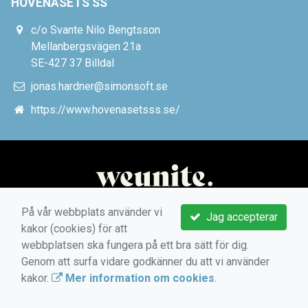
HOVENÄSETS SS
c/o Svante Nilo Bengtsson
Mellanbergsvägen 21a
SE-427 37 Billdal
jonas.hardner@simonsoft.se
https://www.hovenasetsss.se/
På vår webbplats använder vi
Jag accepterar
kakor (cookies) för att
webbplatsen ska fungera på ett bra sätt för dig.
Genom att surfa vidare godkänner du att vi använder
kakor.
Mer information om cookies
.